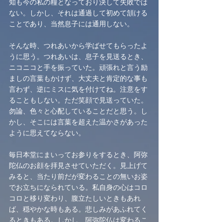
知も今の私の糧となっており決して失敗では
ない。しかし、それは通過して初めて頷ける
ことであり、当然息子には通用しない。
そんな時、つれあいから学ばせてもらったよ
うに思う。つれあいは、息子を見送るとき、
ニコニコと手を振っていた。頑張れと言う励
ましの言葉もかけず、大丈夫と肯定的な事も
言わず、逆にミスに気を付けてね。注意をす
ることもしない。ただ笑顔で見送っていた。
勿論、色々と心配していることだと思う。し
かし、そこには言葉を超えた温かさがあった
ように思えてならない。
毎日本堂にまいってお参りをするとき、阿弥
陀仏のお顔を拝見させていただく。見上げて
みると、当たり前だが変わることの無いお姿
でお立ちになられている。私自身の心はコロ
コロと移り変わり、腹立たしいときもあれ
ば、穏やかな時もある。悲しみがあふれてく
るときもある。しかし、阿弥陀仏は変わるこ