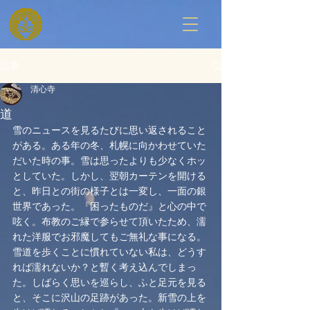
記事
清心寺
道
雪のニュースを見るたびに思い返されること
がある。ある年の冬、札幌に向かわせていた
だいた時の事。雪は思ったよりも少なくホッ
としていた。しかし、翌朝カーテンを開ける
と、昨日との街の様子とは一変し、一面の銀
世界であった。『困ったものだ』と心の中で
呟く。布教のご縁で参らせて頂いたため、濡
れた洋服でお邪魔してもご無礼な事になる。
雪道を歩くことに慣れていない私は、どうす
れば濡れないか？と暫く考え込んでしまっ
た。しばらく思いを巡らし、ふと足元を見る
と、そこに沢山の足跡があった。新雪の上を