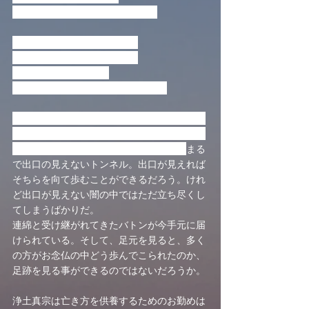
そんなバトンタッチがあるのです
死から目をそむけている人は
見そこなうかもしれませんが
目と目で交わす一瞬の
いのちのバトンタッチがあるのです
様々な災害や病、死というものと出会ってゆ
く時に、私たちは時々どうやって歩んでいっ
たらよいのかわからなくなる時がある。
まる
で出口の見えないトンネル。出口が見えれば
そちらを向て歩むことができるだろう。けれ
ど出口が見えない闇の中ではただ立ち尽くし
てしまうばかりだ。
連綿と受け継がれてきたバトンが今手元に届
けられている。そして、足元を見ると、多く
の方がお念仏の中どう歩んでこられたのか、
足跡を見る事ができるのではないだろうか。
浄土真宗は亡き方を供養するためのお勤めは