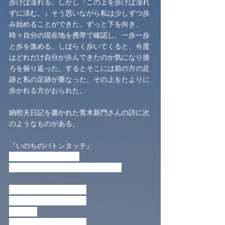
歩けば濡れる。しかし『この上を歩けば濡れ
ずに済む。』そう思いながら私は少しずつ歩
み始めることができた。ずっと下を向き、
時々自分の現在地を携帯で確認し、一歩一歩
と歩を進める。しばらく歩いてくると、今度
はどれだけ自分が歩んできたのか気になり後
ろを振り返った。するとそこには前の方の足
跡と私の足跡が重なった、その上をたよりに
歩かれる方がおられた。
納棺夫日記を書かれた青木新門さんの詩に次
のようなものがある。
『いのちのバトンタッチ』
人は必ず死ぬのだから
いのちのバトンタッチがあるのです
死に臨んで先に行く人が
「ありがとう」と云えば
残る人が
「ありがとう」と応える