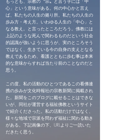
もっとも、宗教の〝宗〟と言う字には「中
心」という意味がある。何の中心かと言え
ば、私たちの人生の拠り所。私たちの人生の
歩み方・考え方。いわゆる人生の「中心」と
なる教え。と言ったところだろう。佛教には
上記のような死んで関わるものだという社会
的認識が強いように思うが、実のところそう
ではなく、生きている今の自身の支えとなる
教えであるため、看護とともに歩む事は本来
的な意味からすれば当たり前のことなのだと
思う。
この度、私の活動のひとつであるこの看佛連
携の歩みが文化時報社の宗教新聞に掲載され
た。新聞をこのブログに載せることはできな
いが、同社が運営する福祉佛教というサイト
で紹介くださった。私の活動だけではなく、
様々な地域で宗派を問わず福祉に関わる動き
がある。下記画像の下、URLよりご一読いた
だきたく思う。