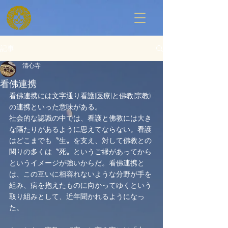
記事
清心寺
看佛連携
看佛連携には文字通り看護(医療)と佛教(宗教)
の連携といった意味がある。
社会的な認識の中では、看護と佛教には大き
な隔たりがあるように思えてならない。看護
はどこまでも〝生〟を支え、対して佛教との
関りの多くは〝死〟というご縁があってから
というイメージが強いからだ。看佛連携と
は、この互いに相容れないような分野が手を
組み、病を抱えたものに向かってゆくという
取り組みとして、近年聞かれるようになっ
た。