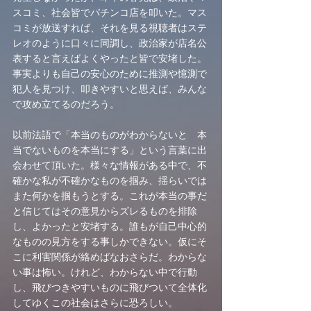
スコミ、社会皆でパチンコ店を叩いた。マス
コミが放送すれば、それを見る視聴者はステ
レオのように口々に同調し、政治家が店名公
表すると言えばよくやったと皆で安堵した。
事実よりも自己の安心のために推測や憶測で
犯人を見つけ、叩きやすいと思えば、みんな
で攻め立てるのだろう。
以前法語で「本当のものがわからないと　本
当でないものを本当にする」という言葉に出
会わせて頂いた。様々な情報がある中で、不
確かな私が不確かなものを掴み、揺らいでは
また何かを掴もうとする。これが本当の事だ
と信じてはその意見からズレるものを排除
し、よかったと安堵する。誰もが自己中心的
なものの見方をする事しかできない。仮にそ
こに利害関係が絡めばなおさらだ。わからな
い事は怖い。けれど、わからない中で行動
し、飛びつきやすいものに飛びついて全体化
してゆくこの社会はさらに恐ろしい。