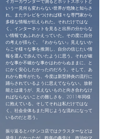
イガーカウンターで測るとホットスポットと
いう一見何も変わらない世界が危険と知らさ
れ、またテレビをつければ様々な専門家から
多様な情報が伝えられた。それだけではな
く、インターネットを見ると出所の分からな
い情報であふれかえっていた。その度に自分
の考えが揺らぐ。『わからない』見えないか
らこそ様々な事を推測し、自分の信じたい情
報を選んで歩んでいたように思う。それが確
かな事か不確かな事かはわからぬままに、と
にかく安心したかったのだろう。そして、あ
れから数年がたち、今度は新型肺炎の流行に
踊らされているように思えてならない。放射
能とは違うが、見えないものと向き合わなけ
ればならないことの難しさを、2011年同様
に抱えている。そしてそれは私だけではな
く、社会全体もまた同じような流れになって
いるのだと思う。
振り返るとパチンコ店ではクラスターなどは
発生しなかったが、昨年の春先は、政治やマ