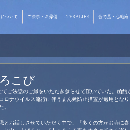
寺について
ご法事・お葬儀
TERALIFE
合同墓・心紬廟
ろこび
にてご法話のご縁をいただき参らせて頂いていた。函館
コロナウイルス流行に伴うまん延防止措置が適用となり
た。
職とお話しさせていただく中で、「多くの方がお寺に参