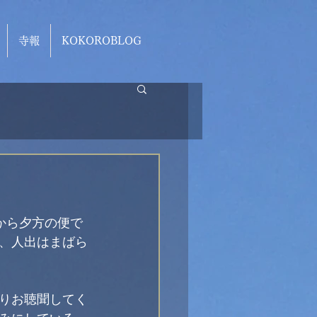
寺報
KOKOROBLOG
から夕方の便で
、人出はまばら
りお聴聞してく