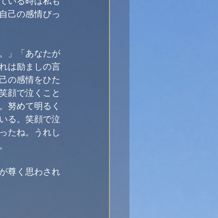
ている時は私も
自己の感情ぴっ
。」「あなたが
れは励ましの言
己の感情をひた
笑顔で泣くこと
。努めて明るく
いる。笑顔で泣
ったね。うれし
。
が尊く思わされ