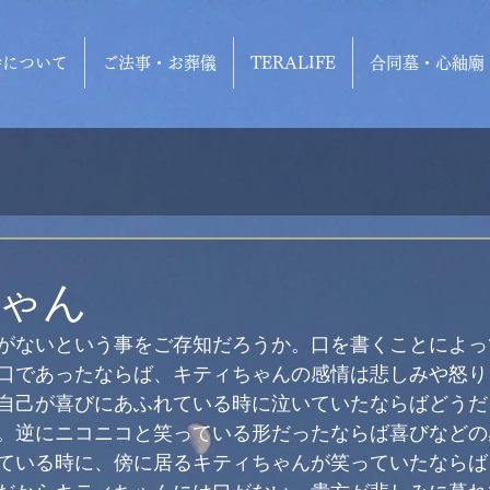
寺について
ご法事・お葬儀
TERALIFE
合同墓・心紬廟
ゃん
がないという事をご存知だろうか。口を書くことによっ
口であったならば、キティちゃんの感情は悲しみや怒り
自己が喜びにあふれている時に泣いていたならばどうだ
。逆にニコニコと笑っている形だったならば喜びなどの
ている時に、傍に居るキティちゃんが笑っていたならば