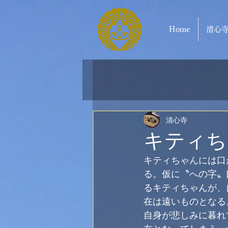
Home
清心
清心寺
キティち
キティちゃんには口
る。仮に〝への字〟
るキティちゃんが、
在は遠いものとなる
自身が悲しみに暮れ