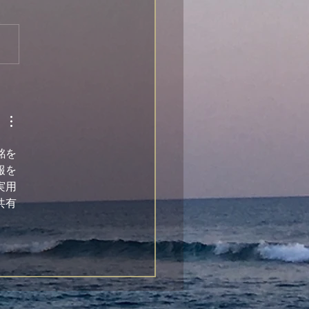
銘を
報を
実用
共有